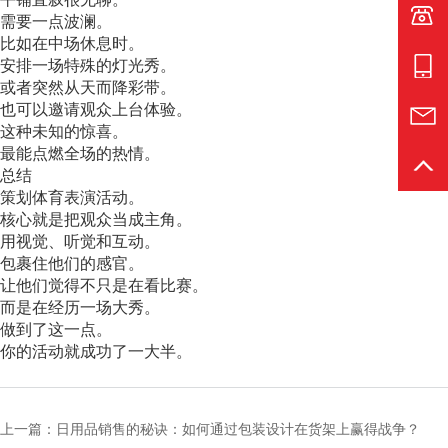
电话:1
需要一点波澜。
比如在中场休息时。
安排一场特殊的灯光秀。
手机:1
或者突然从天而降彩带。
也可以邀请观众上台体验。
邮箱:s
这种未知的惊喜。
最能点燃全场的热情。
返回
总结
策划体育表演活动。
核心就是把观众当成主角。
用视觉、听觉和互动。
包裹住他们的感官。
让他们觉得不只是在看比赛。
而是在经历一场大秀。
做到了这一点。
你的活动就成功了一大半。
上一篇：日用品销售的秘诀：如何通过包装设计在货架上赢得战争？