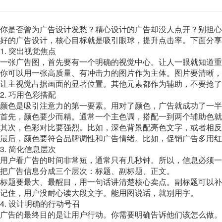
你是否曾为广告设计发愁？精心设计的广告却没人点开？别担心
好的广告设计，核心目标就是吸引眼球，提升点击率。下面分享
1. 突出视觉焦点
一张广告图，首先要有一个明确的视觉中心。让人一眼就知道重
你可以用一张高质量、有冲击力的图片作为主体。图片要清晰，
让主视觉占据画面的显著位置。其他元素都作为辅助，不要抢了
2. 巧用色彩搭配
颜色是吸引注意力的第一要素。用对了颜色，广告就成功了一半
首先，颜色要少而精。通常一个主色调，搭配一到两个辅助色就
其次，色彩对比要强烈。比如，深色背景配亮色文字，或者相反
最后，颜色要符合品牌调性和广告情绪。比如，促销广告多用红
3. 简化信息层次
用户看广告的时间非常短，通常只有几秒钟。所以，信息必须一
把广告信息分成三个层次：标题、副标题、正文。
标题要最大、最醒目，用一句话讲清楚核心卖点。副标题可以补
记住，用户没耐心读大段文字。能用图说话，就别用字。
4. 设计明确的行动号召
广告的最终目的是让用户行动。你需要明确告诉他们该怎么做。