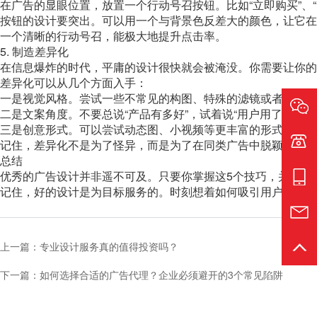
在广告的显眼位置，放置一个行动号召按钮。比如“立即购买”、“
按钮的设计要突出。可以用一个与背景色反差大的颜色，让它在
一个清晰的行动号召，能极大地提升点击率。
5. 制造差异化
在信息爆炸的时代，平庸的设计很快就会被淹没。你需要让你的
差异化可以从几个方面入手：
一是视觉风格。尝试一些不常见的构图、特殊的滤镜或者有趣的
二是文案角度。不要总说“产品有多好”，试着说“用户用了能得
三是创意形式。可以尝试动态图、小视频等更丰富的形式，比静
电话:1
记住，差异化不是为了怪异，而是为了在同类广告中脱颖而出。
总结
优秀的广告设计并非遥不可及。只要你掌握这5个技巧，并不断
手机:1
记住，好的设计是为目标服务的。时刻想着如何吸引用户，如何
邮箱:s
上一篇：专业设计服务真的值得投资吗？
返回
下一篇：如何选择合适的广告代理？企业必须避开的3个常见陷阱