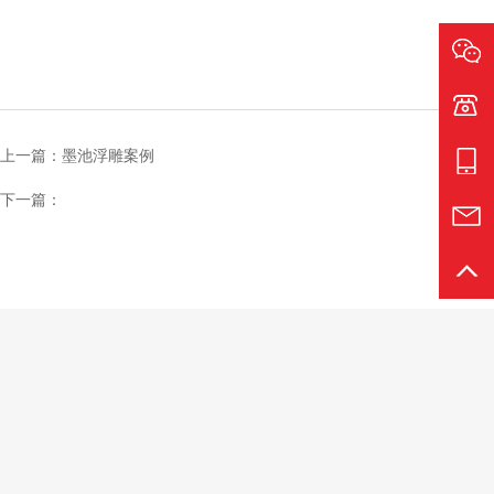
电话:1
上一篇：墨池浮雕案例
手机:1
下一篇：
邮箱:s
返回