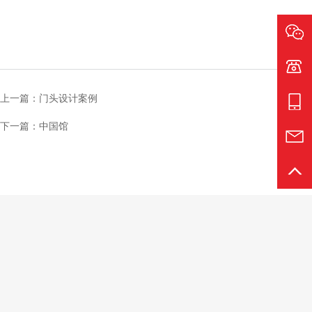
电话:1
上一篇：门头设计案例
手机:1
下一篇：中国馆
邮箱:s
返回