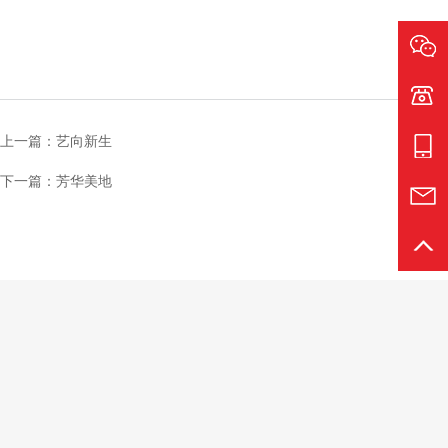
电话:1
上一篇：艺向新生
手机:1
下一篇：芳华美地
邮箱:s
返回